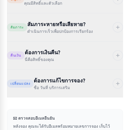
คุณมีสิทธิ์และตัวเลือก
ล่าช้า 2+ ชั่วโมง
สัมภาระหายหรือเสียหาย?
สัมภาระ
ตรวจสอบแอปเพื่ออัปเดต ถามเกี่ยวกับค่าชดเชยและอาหาร
ดำเนินการเร็วเพื่อปกป้องการเรียกร้อง
ยกเลิก
สัมภาระไม่มา
ต้องการเงินคืน?
คุณมีสิทธิ์คืนเงินเต็มจำนวน หรือ จองใหม่ — เลือกได้
คืนเงิน
ยื่น PIR ที่เคาน์เตอร์สัมภาระ ก่อนออกจากสนามบิน
นี่คือสิทธิ์ของคุณ
พลาดการต่อเครื่อง
ต้องการของจำเป็น
สายการบินยกเลิก
ตั๋วเดียวกัน = สายการบินต้องจองใหม่ฟรี ตั๋วแยก = ไม่มีการ
ต้องการแก้ไขการจอง?
ถามเกี่ยวกับนโยบายค่าใช้จ่ายชั่วคราว เก็บใบเสร็จทั้งหมด
เปลี่ยนแปลง
คุณมีสิทธิ์คืนเงินเต็มจำนวน — ไม่ใช่บัตรกำนัล เป็นเงินสด
คุ้มครอง
ชื่อ วันที่ บริการเสริม
เสียหาย
คุณต้องการยกเลิก
จองเกินที่นั่ง
ชื่อผิด
รายงานทันที ถ่ายรูป สายการบินมีกำหนด 7 วัน
ตรวจสอบกฎค่าโดยสาร ยืดหยุ่น = คืนเงิน ประหยัด = มักเป็น
รับการยืนยันเป็นลายลักษณ์อักษร คุณอาจมีสิทธิ์ได้รับค่า
ตรวจสอบเว็บไซต์สายการบินก่อน
เครดิตเท่านั้น
ชดเชย
📧
ตรวจสอบอีเมลยืนยัน
หลังจอง คุณจะได้รับอีเมลพร้อมหมายเลขการจอง เก็บไว้
การติดตาม