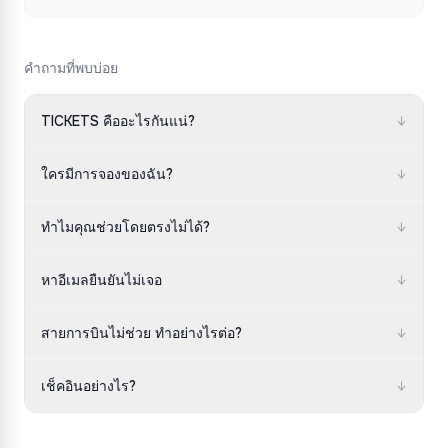
คนอื่น
ใช้พอร์ทัลสายการบินหรือ WorldTracer หลัง 21 วัน =
ถูกเรียกเก็บซ้ำ
💡
บันทึกเวลา หมายเลขเที่ยวบิน และสิ่งที่พนักงานบอก
มักไม่อนุญาตหรือราคาเกือบเท่าตั๋วใหม่
ชดเชยเต็มจำนวน
รอ 3-5 วัน ถ้าไม่ ติดต่อธนาคาร
คำถามที่พบบ่อย
เพิ่มสัมภาระ/ที่นั่ง
💡
ลิสต์ทุกอย่างในสัมภาระพร้อมมูลค่า
ได้บัตรกำนัล แต่อยากได้เงินสด
ใช้ "จัดการการจอง" ด้วย PNR ถูกกว่าที่สนามบิน
TICKETS คืออะไรกันแน่?
↓
ถ้าสายการบินยกเลิก คุณยังสามารถเรียกร้องคืนเงินได้
เราเป็นเครื่องมือค้นหาเที่ยวบิน เราเปรียบเทียบราคาและส่ง
ใครมีการจองของฉัน?
↓
คุณไปเว็บไซต์ของพวกเขาเพื่อจอง
เปลี่ยนวันที่
💡
การคืนเงินมาจากเจ้าของการจอง ไม่ใช่จากเรา
ตรวจสอบกฎค่าโดยสาร บางทีจองใหม่ถูกกว่า
ตรวจสอบอีเมลยืนยัน — ชื่อบริษัทด้านบนคือเจ้าของการจอง
ทำไมคุณช่วยโดยตรงไม่ได้?
↓
เราไม่เคยมีการจองของคุณ เมื่อคุณคลิกซื้อ คุณออกจาก
💡
เว็บไซต์สายการบินมักถูกกว่าสำหรับบริการเสริม
หาอีเมลยืนยันไม่เจอ
↓
เว็บไซต์เรา
ตรวจสอบสแปม ค้นหาชื่อสายการบิน ใบแจ้งยอดแสดงว่าใคร
สายการบินไม่ช่วย ทำอย่างไรต่อ?
↓
เรียกเก็บ
บันทึกทุกอย่าง ขอพบหัวหน้า ยื่นร้องเรียนเป็นลายลักษณ์อักษร
เช็คอินอย่างไร?
↓
ใช้แอปของสายการบินที่บิน ต้องใช้ PNR และนามสกุล เปิด
24-48 ชม.ก่อน